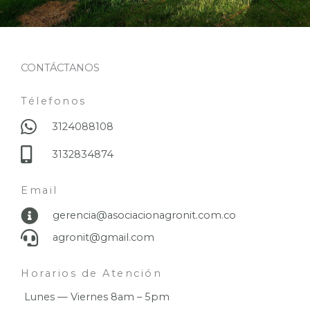
CONTÁCTANOS
Télefonos
3124088108
3132834874
Email
gerencia@asociacionagronit.com.co
agronit@gmail.com
Horarios de Atención
Lunes — Viernes 8am – 5pm